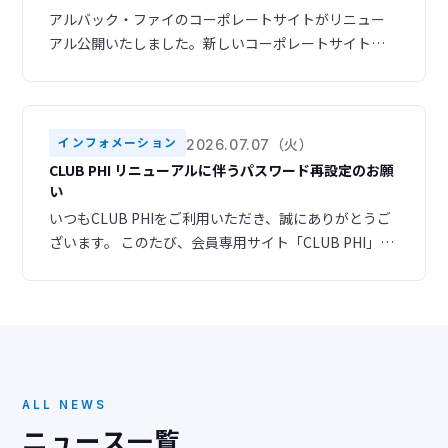
アルバック・ファイのコーポレートサイトがリニュー
アル公開いたしました。新しいコーポレートサイトで
は、スマートフォンやタブレットからも快適にご利用
いただけるレスポンシブデザインを採用し、より見や
すく、使いやすいサイトへと生まれ変わりました。ま
た、ナビゲーション構成を見直し、目的の情報へスム
インフォメーション
2026.07.07（火）
ーズにアクセスできるよう改善いたしました。さら
CLUB PHI リニューアルに伴うパスワード再設定のお願
に、デザインも一新し、お客様のニーズに合わせた情
い
報をより分かりやす
いつもCLUB PHIをご利用いただき、誠にありがとうご
ざいます。 このたび、会員専用サイト「CLUB PHI」を
リニューアルいたしました。 ▶ 新サイトURL
https://club-phi.ulvac-phi.com/log-in/ ご登録いただ
いている情報はすべて新サイトへ引き継がれておりま
すので、あらためての会員登録は必要ございません。
ただし、セキュリティの都合
ALL NEWS
ニュース一覧