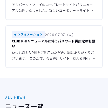
アルバック・ファイのコーポレートサイトがリニュー
アル公開いたしました。新しいコーポレートサイトで
は、スマートフォンやタブレットからも快適にご利用
いただけるレスポンシブデザインを採用し、より見や
すく、使いやすいサイトへと生まれ変わりました。ま
た、ナビゲーション構成を見直し、目的の情報へスム
インフォメーション
2026.07.07（火）
ーズにアクセスできるよう改善いたしました。さら
CLUB PHI リニューアルに伴うパスワード再設定のお願
に、デザインも一新し、お客様のニーズに合わせた情
い
報をより分かりやす
いつもCLUB PHIをご利用いただき、誠にありがとうご
ざいます。 このたび、会員専用サイト「CLUB PHI」を
リニューアルいたしました。 ▶ 新サイトURL
https://club-phi.ulvac-phi.com/log-in/ ご登録いただ
いている情報はすべて新サイトへ引き継がれておりま
すので、あらためての会員登録は必要ございません。
ただし、セキュリティの都合
ALL NEWS
ニュース一覧