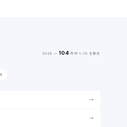
トへ引き継がれておりますので、あらためての会員登録は必
要ございません。 ただし、セキュリティの都合
104
2026 —
件中 1–10 を表示
23
→
→