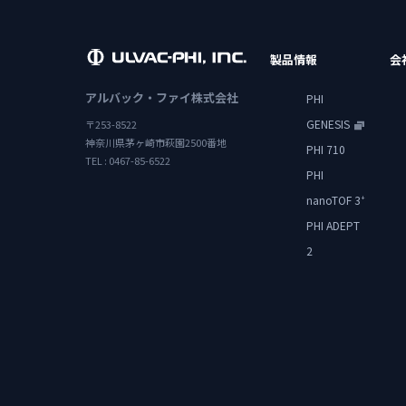
製品情報
会
アルバック・ファイ株式会社
PHI
GENESIS
〒253-8522
神奈川県茅ヶ崎市萩園2500番地
PHI 710
TEL : 0467-85-6522
PHI
nanoTOF 3
+
PHI ADEPT
2