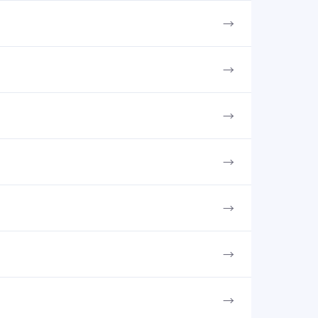
→
→
→
→
→
→
→