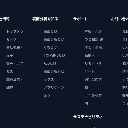
社情報
表面分析を知る
サポート
お問い合
トップメッ
表面とは
解析・測定
見
セージ
表面分析とは
のご相談
資
会社概要・
XPSとは
修理・消耗
Con
沿革
TOF-SIMSとは
品購入
ULV
拠点・アク
AESとは
リモートサ
個
セス
表面分析トピ
ポート
削
関連企業・
ックス
保守契約情
そ
団体
アプリケーシ
報
問
ョン
よくある質
採
問
て
サステナビリティ