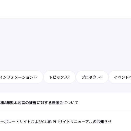
と生まれ変わりました。また、ナビゲーション構成を見直
し、目的の情報へスムーズにアクセスできるよう改善いたし
ました。さらに、デザインも一新し、お客様のニーズに合わ
せた情報をより分かりやす
インフォメーション
トピックス
プロダクト
イベント
27
7
9
令和8年熊本地震の被害に対する義援金について
ーポレートサイトおよびCLUB PHIサイトリニューアルのお知らせ