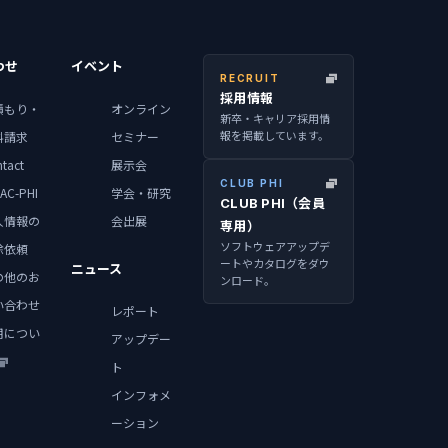
わせ
イベント
RECRUIT
採用情報
積もり・
オンライン
新卒・キャリア採用情
報を掲載しています。
料請求
セミナー
tact
展示会
CLUB PHI
AC-PHI
学会・研究
CLUB PHI（会員
人情報の
会出展
専用）
ソフトウェアアップデ
除依頼
ートやカタログをダウ
ニュース
の他のお
ンロード。
い合わせ
レポート
用につい
アップデー
ト
インフォメ
ーション