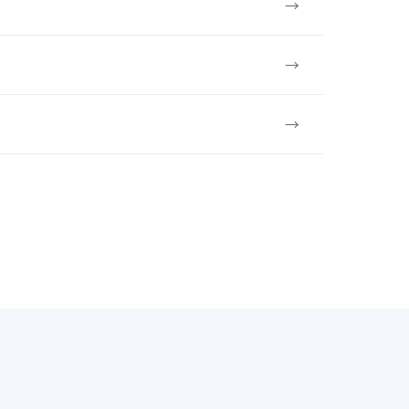
→
→
→