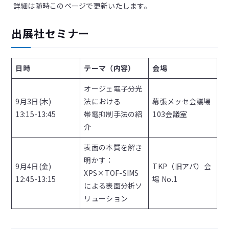
詳細は随時このページで更新いたします。
出展社セミナー
日時
テーマ（内容）
会場
オージェ電⼦分光
9月3日(木)
法における
幕張メッセ会議場
13:15-13:45
帯電抑制⼿法の紹
103会議室
介
表⾯の本質を解き
明かす：
9月4日(金)
TKP（旧アパ）会
XPS×TOF-SIMS
12:45-13:15
場 No.1
による表⾯分析ソ
リューション