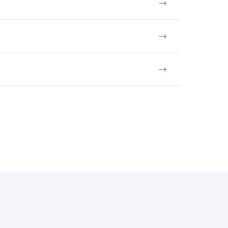
→
→
→