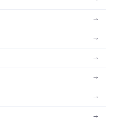
→
→
→
→
→
→