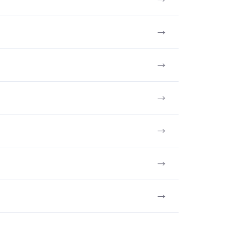
→
→
→
→
→
→