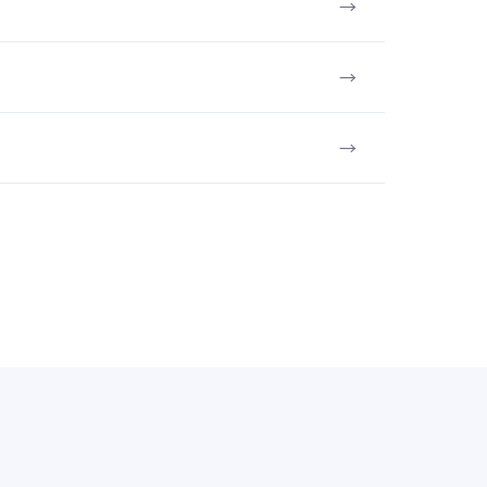
→
→
→