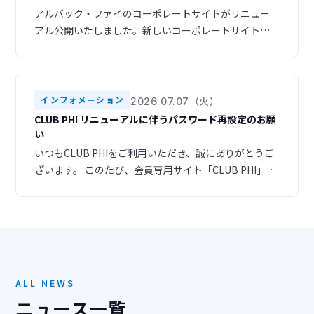
アルバック・ファイのコーポレートサイトがリニュー
アル公開いたしました。新しいコーポレートサイトで
は、スマートフォンやタブレットからも快適にご利用
いただけるレスポンシブデザインを採用し、より見や
すく、使いやすいサイトへと生まれ変わりました。ま
た、ナビゲーション構成を見直し、目的の情報へスム
インフォメーション
2026.07.07（火）
ーズにアクセスできるよう改善いたしました。さら
CLUB PHI リニューアルに伴うパスワード再設定のお願
に、デザインも一新し、お客様のニーズに合わせた情
い
報をより分かりやす
いつもCLUB PHIをご利用いただき、誠にありがとうご
ざいます。 このたび、会員専用サイト「CLUB PHI」を
リニューアルいたしました。 ▶ 新サイトURL
https://club-phi.ulvac-phi.com/log-in/ ご登録いただ
いている情報はすべて新サイトへ引き継がれておりま
すので、あらためての会員登録は必要ございません。
ただし、セキュリティの都合
ALL NEWS
ニュース一覧