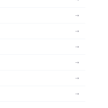
→
→
→
→
→
→