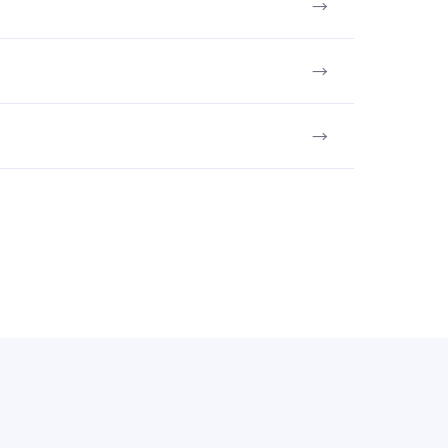
→
→
→