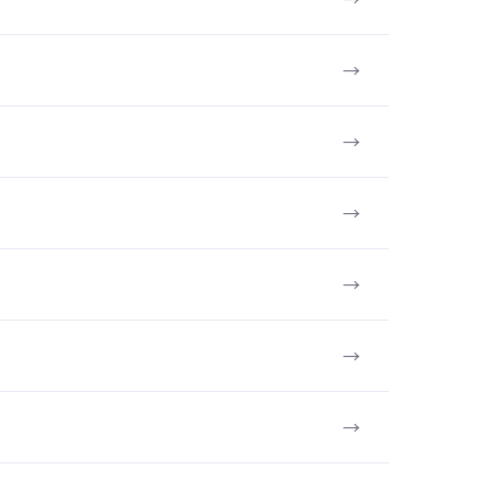
→
→
→
→
→
→