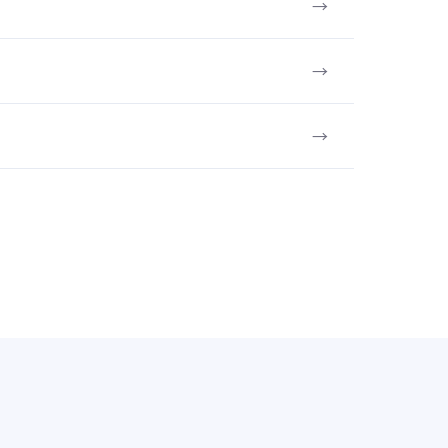
→
→
→