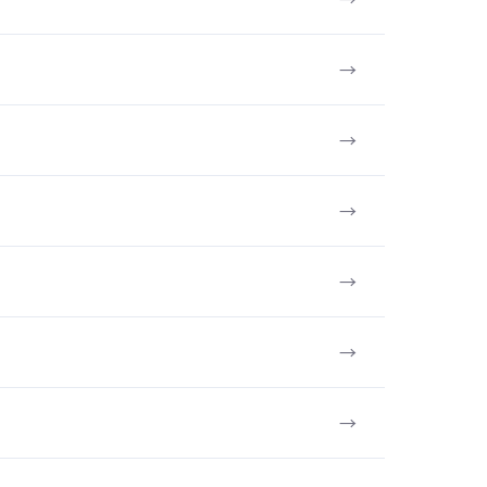
→
→
→
→
→
→