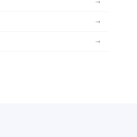
→
→
→