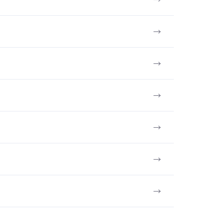
→
→
→
→
→
→