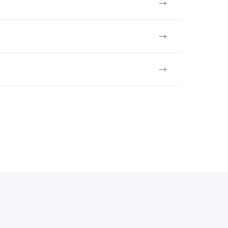
→
→
→