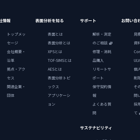
社情報
表面分析を知る
サポート
お問い合
トップメッ
表面とは
解析・測定
見
セージ
表面分析とは
のご相談
資
会社概要・
XPSとは
修理・消耗
Con
沿革
TOF-SIMSとは
品購入
ULV
拠点・アク
AESとは
リモートサ
個
セス
表面分析トピ
ポート
削
関連企業・
ックス
保守契約情
そ
団体
アプリケーシ
報
問
ョン
よくある質
採
問
て
サステナビリティ