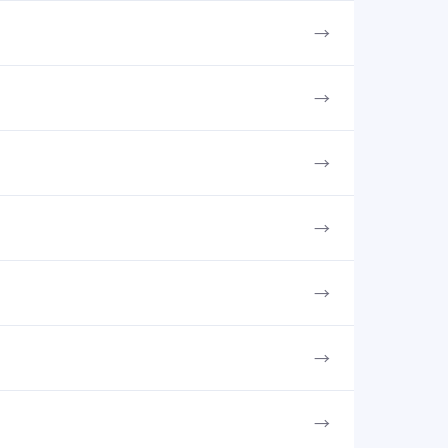
→
→
→
→
→
→
→