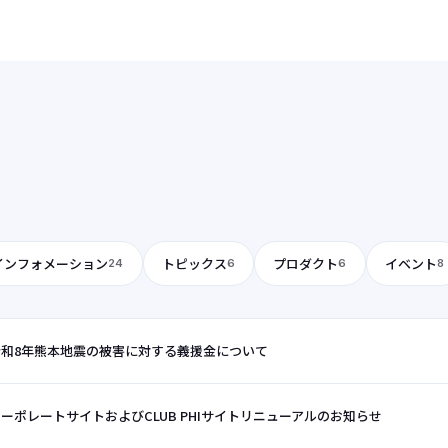
と生まれ変わりました。また、ナビゲーション構成を見直
し、目的の情報へスムーズにアクセスできるよう改善いたし
ました。さらに、デザインも一新し、お客様のニーズに合わ
せた情報をより分かりやす
インフォメーション
トピックス
プロダクト
イベント
24
6
6
8
令和8年熊本地震の被害に対する義援金について
ーポレートサイトおよびCLUB PHIサイトリニューアルのお知らせ