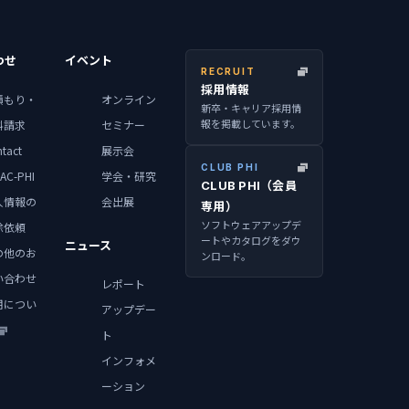
わせ
イベント
RECRUIT
採用情報
積もり・
オンライン
新卒・キャリア採用情
報を掲載しています。
料請求
セミナー
tact
展示会
CLUB PHI
AC-PHI
学会・研究
CLUB PHI（会員
人情報の
会出展
専用）
ソフトウェアアップデ
除依頼
ートやカタログをダウ
ニュース
の他のお
ンロード。
い合わせ
レポート
用につい
アップデー
ト
インフォメ
ーション