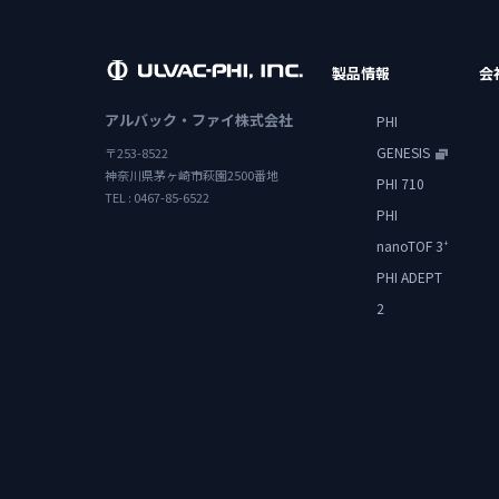
製品情報
会
アルバック・ファイ株式会社
PHI
GENESIS
〒253-8522
神奈川県茅ヶ崎市萩園2500番地
PHI 710
TEL : 0467-85-6522
PHI
nanoTOF 3
+
PHI ADEPT
2