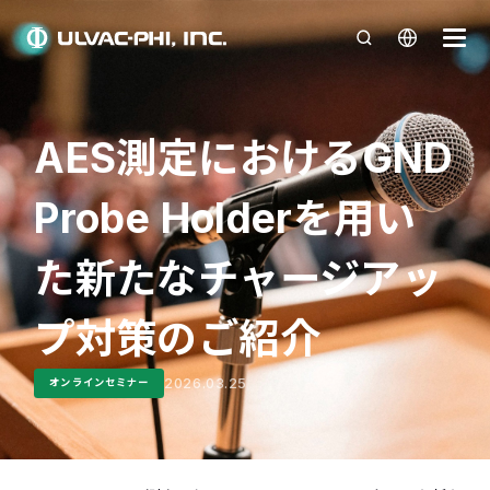
AES測定におけるGND
Probe Holderを用い
た新たなチャージアッ
プ対策のご紹介
2026.03.25
オンラインセミナー