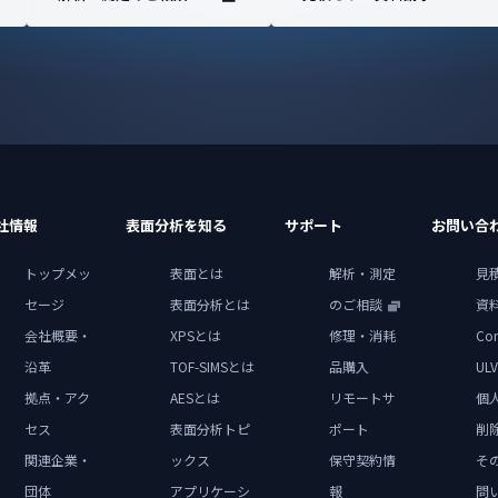
社情報
表面分析を知る
サポート
お問い合
トップメッ
表面とは
解析・測定
見
セージ
表面分析とは
のご相談
資
会社概要・
XPSとは
修理・消耗
Con
沿革
TOF-SIMSとは
品購入
ULV
拠点・アク
AESとは
リモートサ
個
セス
表面分析トピ
ポート
削
関連企業・
ックス
保守契約情
そ
団体
アプリケーシ
報
問