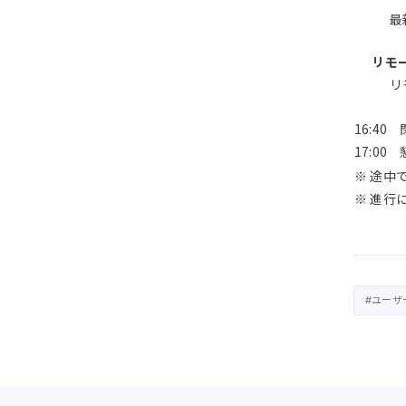
最
リモ
リ
16:40
17:00
※ 途中
※ 進行
#ユーザ