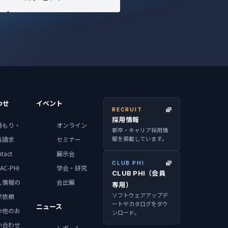
わせ
イベント
RECRUIT
採用情報
積もり・
オンライン
新卒・キャリア採用情
報を掲載しています。
料請求
セミナー
tact
展示会
CLUB PHI
AC-PHI
学会・研究
CLUB PHI（会員
人情報の
会出展
専用）
ソフトウェアアップデ
除依頼
ートやカタログをダウ
ニュース
の他のお
ンロード。
い合わせ
レポート