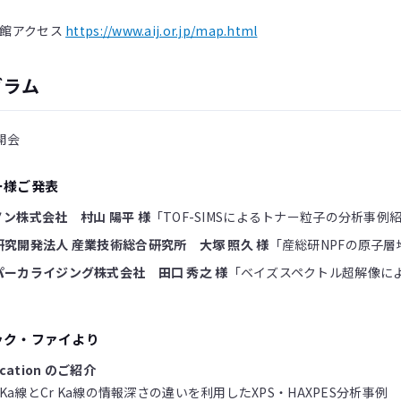
会館アクセス
https://www.aij.or.jp/map.html
グラム
 開会
ー様ご発表
ノン株式会社 村山 陽平 様
「TOF-SIMSによるトナー粒子の分析事例
研究開発法人 産業技術総合研究所 大塚 照久 様
「産総研NPFの原子層
パーカライジング株式会社 田口 秀之 様
「ベイズスペクトル超解像によ
ック・ファイより
ication のご紹介
l Ka線とCr Ka線の情報深さの違いを利用したXPS・HAXPES分析事例