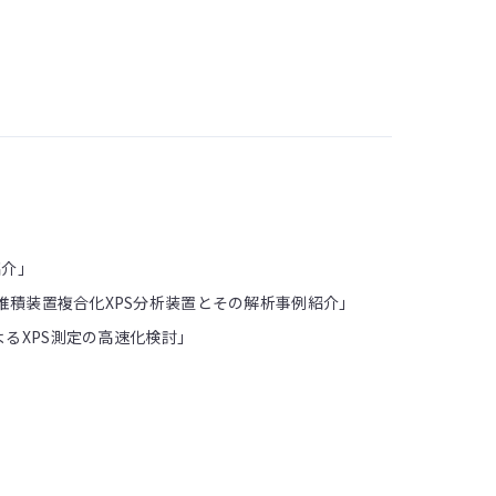
紹介」
堆積装置複合化XPS分析装置とその解析事例紹介」
るXPS測定の高速化検討」