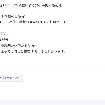
新TOF-SIMS装置による分析事例の最前線
ート接続のご紹介
モート操作・診断の実際の様子をお見せします
 閉会
 懇親会
で複数回の休憩があります。
によっては時間は前後する可能性があります。
ーズミーティング