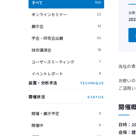
すべて
100
会期
オンラインセミナー
22
20
展示会
13
学会・研究会出展
32
技術講演会
18
ユーザーズミーティング
7
当社の表
イベントレポート
8
お使いの
装置・分析手法
TECHNIQUE
ご活用い
開催状況
STATUS
開催
開催・展示予定
3
日時：20
開催中
0
会場：建