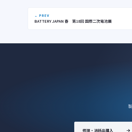
← PREV
BATTERY JAPAN 春 第18回 国際二次電池展
修理・消耗品購入