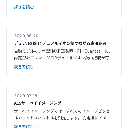
出深さや軌道の選択範囲が広がり、さらに角度分解XPS
続きを読む
の適用可能範囲も拡大しました。 これまでの表面だけ
でなく、埋もれた界面の分析から界面の検出まで、新た
な応用が期待できます。 最新の技術資料として、2023
年7月に開催した技術講演会の当社発表資料を掲載しま
2020.08.20
した。
デュアルX線 と デュアルイオン銃で拡がる応用範囲
自動モデルのラボ型HAXPES装置「PHI Quantes」に、
内蔵型Arモノマー/GCIBデュアルイオン銃の搭載が可能
に。 軟X線と硬X線のデュアルX線源とArモノマーとAr
続きを読む
ガスクラスターのデュアルイオン銃を組み合わせるこ
とで、多彩なアプリケーションに対応いたします。 関
連資料ダウンロード 内蔵型Arモノマー/GCIBデュアル
イオン銃を搭載した PHI
2020.03.18
AESサーベイイメージング
サーベイイメージングでは、すべてのイメージピクセ
ルでワイドスペクトルを測定します。 測定後にイメー
ジコントラストが異なる領域から、ワイドスペクトル
続きを読む