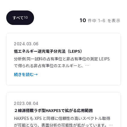
すべて
10
10
件中 1–6 を表示
2024.03.06
低エネルギー逆光電子分光法（LEIPS）
分析例 同一試料の占有準位と非占有準位の測定 LEIPS
で得られる非占有準位のエネルギーと、
UPS（Ultraviolet Photoelectron Spectroscopy）で
続きを読む
得られる占有準位のエネルギーから、バンドの全体像
がわかります。LEIPS と UPS を相補的に組み合わせる
ことで、半導体試料の電子と空孔の両方の準位を知るこ
とができます。 また、LEIPS の最低空
2023.08.04
２線源搭載ラボ型HAXPESで拡がる応用範囲
HAXPES も XPS と同様に信頼性の高いスペクトル取得
が可能となり、表面分析の可能性が拡がっています。検