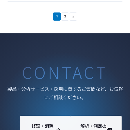
ンソール PHI Quantes は、分光器や試料搬送系、各種
励起源をひとつのチャンバーに組み込み、さらに制御
電源もひとつのコンソールにま
›
1
2
CONTACT
製品・分析サービス・採用に関するご質問など、お気軽
にご相談ください。
修理・消耗
解析・測定の