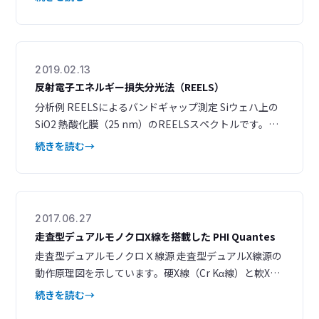
を抽出し、組成の定性や定量が容易に行える 異なる領
域から抽出されたワイドスペクトルを基準として、LLS
処理によるサーベイイメージの再構築ができる ワイド
スペクトルで定性された元素のイメージングを測定後
2019.02.13
に再構築ができ
反射電子エネルギー損失分光法（REELS）
分析例 REELSによるバンドギャップ測定 Siウェハ上の
SiO2 熱酸化膜（25 nm）のREELSスペクトルです。入
射電子より 8.8 eV低いエネルギーからピークが立ち上が
続きを読む
っており、SiO2 膜のバンドギャップ (*1) を知ることが
できます。 図1. SiO2 の REELSスペクトル（入射電子：
1.5 keV） REELSによる有機フィルム中の水素含有量
2017.06.27
走査型デュアルモノクロX線を搭載した PHI Quantes
走査型デュアルモノクロＸ線源 走査型デュアルX線源の
動作原理図を示しています。硬X線（Cr Kα線）と軟X線
（Al Kα線）は、ソフトウェア上で短時間のうちに切り
続きを読む
替えることが可能です。 ２線源によるSXI シンプルなコ