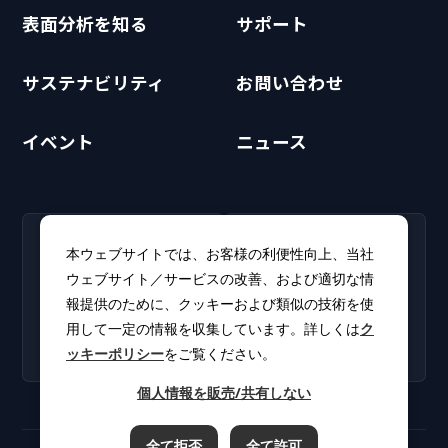
表面分析を知る
サポート
サステナビリティ
お問い合わせ
イベント
ニュース
RECRUIT
CLUB PHI
本ウェブサイトでは、お客様の利便性向上、当社
採用情報
CLUB PHI（会員専
ウェブサイト／サービスの改善、および適切な情
新卒・キャリア採用情報を
用）
報提供のために、クッキーおよび類似の技術を使
掲載しています。
ソフトウェアアップデート
用して一定の情報を収集しています。詳しくは
ク
やカタログをダウンロー
ッキーポリシー
をご覧ください。
ド。
個人情報を販売/共有しない
全て拒否
全て許可