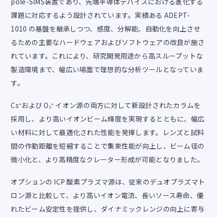
pole-SIMS装置であり、先端半導体デバイスにおける進化する
課題に対応するよう設計されています。実績ある ADEPT-
1010 の基盤を継承しつつ、感度、分解能、自動化を向上させ
るための主要なハードウェアおよびソフトウェアの改良が施さ
れています。これにより、研究開発用途から高スループットな
製造環境まで、幅広い場面で理想的な分析ツールとなっていま
す。
Cs⁺および O₂⁺ イオン源の両方に対して新設計されたカラムを
採用し、より高いイオンビーム輝度を実現するとともに、幅広
い材料に対して最適化された性能を発揮します。レンズと試料
間の作動距離を短縮することで集束性能が向上し、ビーム径の
微小化と、より高精度なクレーター形成が可能となりました。
オプションの ICP 酸素プラズマ源は、従来のデュオプラズマト
ロン源と比較して、より高いイオン電流、長いソース寿命、優
れたビーム安定性を提供し、ダイナミックレンジの向上に寄与