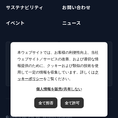
サステナビリティ
お問い合わせ
イベント
ニュース
RECRUIT
CLUB PHI
本ウェブサイトでは、お客様の利便性向上、当社
採用情報
CLUB PHI（会員専
ウェブサイト／サービスの改善、および適切な情
新卒・キャリア採用情報を
用）
報提供のために、クッキーおよび類似の技術を使
掲載しています。
ソフトウェアアップデート
用して一定の情報を収集しています。詳しくは
ク
やカタログをダウンロー
ッキーポリシー
をご覧ください。
ド。
個人情報を販売/共有しない
全て拒否
全て許可
ご利用規約
プライバシーポリシー
クッキーポリシー
© 2026 ULVAC-PHI, INC. All rights reserved.