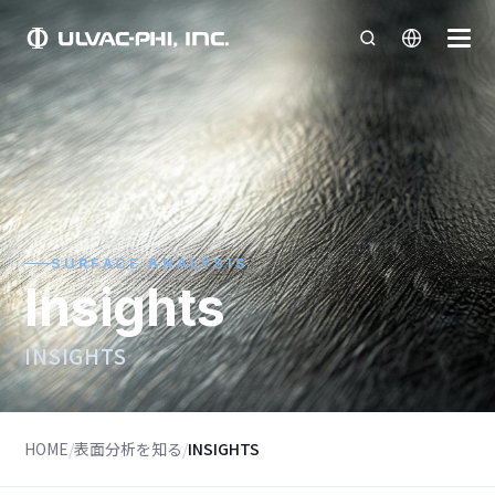
SURFACE ANALYSIS
Insights
INSIGHTS
HOME
/
表面分析を知る
/
INSIGHTS