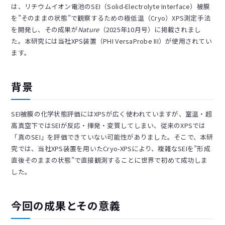
は、リチウムイオン電池のSEI（Solid-Electrolyte Interface）被膜
を”そのままの状態”で観察するための極低温（Cryo）XPS測定手法
を開発し、その成果が
Nature
（2025年10月号）に掲載されまし
た。本研究には当社XPS装置（PHI VersaProbe III）が使用されてい
ます。
背景
SEI被膜の化学状態評価にはXPSが広く使われていますが、室温・超
高真空下ではSEIが反応・揮発・変質してしまい、従来のXPSでは
「真のSEI」を評価できていない可能性がありました。そこで、本研
究では、当社XPS装置を用いたCryo-XPSにより、複雑なSEIを”形成
直後そのままの状態”で直接観測することに世界で初めて成功しま
した。
今回の成果とその意義