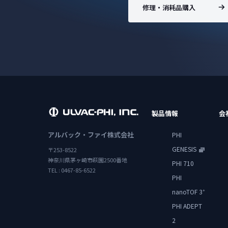
修理・消耗品購入
製品情報
会
アルバック・ファイ株式会社
PHI
GENESIS
〒253-8522
神奈川県茅ヶ崎市萩園2500番地
PHI 710
TEL : 0467-85-6522
PHI
nanoTOF 3
+
PHI ADEPT
2