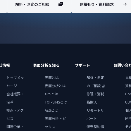
解析・測定のご相談
見積もり・資料請求
社情報
表面分析を知る
サポート
お問い合
トップメッ
表面とは
解析・測定
見
セージ
表面分析とは
のご相談
資
会社概要・
XPSとは
修理・消耗
Con
沿革
TOF-SIMSとは
品購入
ULV
拠点・アク
AESとは
リモートサ
個
セス
表面分析トピ
ポート
削
関連企業・
ックス
保守契約情
そ