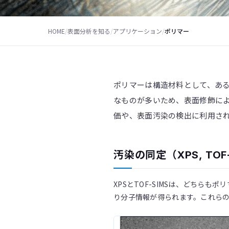
HOME
/
表面分析を知る
/
アプリケーション
/
ポリマー
ポリマーは構造材料として、あ
なものが多いため、表面修飾に
価や、表面汚染の検出に利用さ
汚染の同定（XPS, TOF
XPSとTOF-SIMSは、どちらも
り分子情報が得られます。これら