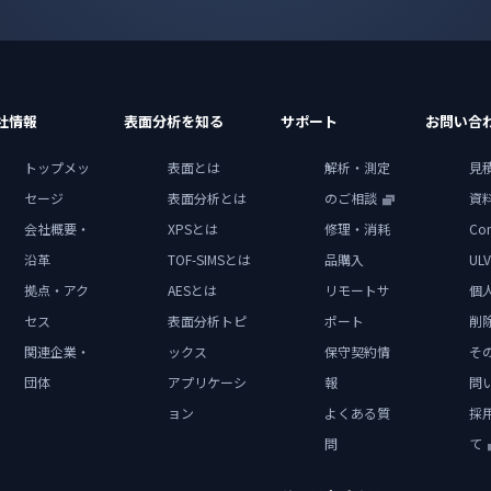
社情報
表面分析を知る
サポート
お問い合
トップメッ
表面とは
解析・測定
見
セージ
表面分析とは
のご相談
資
会社概要・
XPSとは
修理・消耗
Con
沿革
TOF-SIMSとは
品購入
ULV
拠点・アク
AESとは
リモートサ
個
セス
表面分析トピ
ポート
削
関連企業・
ックス
保守契約情
そ
団体
アプリケーシ
報
問
ョン
よくある質
採
問
て