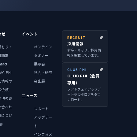
わせ
イベント
RECRUIT
採用情報
積もり・
オンライン
新卒・キャリア採用情
報を掲載しています。
料請求
セミナー
tact
展示会
CLUB PHI
AC-PHI
学会・研究
CLUB PHI（会員
人情報の
会出展
専用）
ソフトウェアアップデ
除依頼
ートやカタログをダウ
ニュース
の他のお
ンロード。
い合わせ
レポート
用につい
アップデー
ト
インフォメ