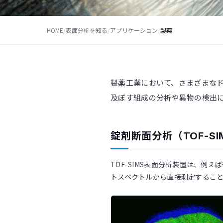
HOME
/
表面分析を知る
/
アプリケーション
/
製薬
製薬工業において、さまざまな
及ぼす組成の分析や異物の検出
錠剤断面分析（TOF-SIM
TOF-SIMS表面分析装置は、
トスペクトルから直接測定するこ