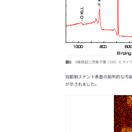
図1:
X線誘起二次電子像（SXI）とマイ
冠動脈ステント表面の局所的な汚染
が示されました。