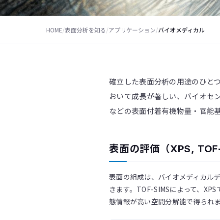
HOME
/
表面分析を知る
/
アプリケーション
/
バイオメディカル
確立した表面分析の用途のひと
おいて成長が著しい、バイオセ
などの表面付着有機物量・官能
表面の評価（XPS, TOF-
表面の組成は、バイオメディカルデ
きます。TOF-SIMSによって、
態情報が高い空間分解能で得られ