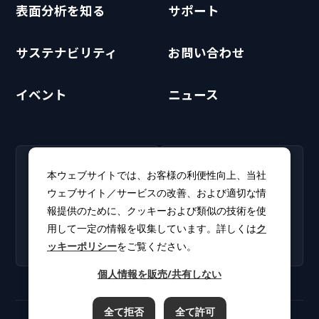
表面分析を知る
サポート
サステナビリティ
お問い合わせ
イベント
ニュース
RECRUIT
CLUB PHI
本ウェブサイトでは、お客様の利便性向上、当社
採用情報
CLUB PHI（会員専
ウェブサイト／サービスの改善、および適切な情
新卒・キャリア採用情報を
用）
報提供のために、クッキーおよび類似の技術を使
掲載しています。
ソフトウェアアップデート
用して一定の情報を収集しています。詳しくは
ク
やカタログをダウンロー
ッキーポリシー
をご覧ください。
ド。
個人情報を販売/共有しない
全て拒否
全て許可