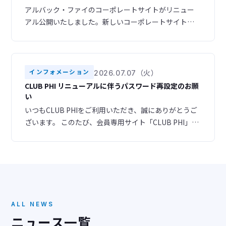
アルバック・ファイのコーポレートサイトがリニュー
アル公開いたしました。新しいコーポレートサイトで
は、スマートフォンやタブレットからも快適にご利用
いただけるレスポンシブデザインを採用し、より見や
すく、使いやすいサイトへと生まれ変わりました。ま
た、ナビゲーション構成を見直し、目的の情報へスム
インフォメーション
2026.07.07（火）
ーズにアクセスできるよう改善いたしました。さら
CLUB PHI リニューアルに伴うパスワード再設定のお願
に、デザインも一新し、お客様のニーズに合わせた情
い
報をより分かりやす
いつもCLUB PHIをご利用いただき、誠にありがとうご
ざいます。 このたび、会員専用サイト「CLUB PHI」を
リニューアルいたしました。 ▶ 新サイトURL
https://club-phi.ulvac-phi.com/log-in/ ご登録いただ
いている情報はすべて新サイトへ引き継がれておりま
すので、あらためての会員登録は必要ございません。
ただし、セキュリティの都合
ALL NEWS
ニュース一覧